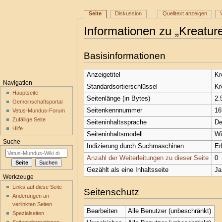
Seite
Diskussion
Quelltext anzeigen
Informationen zu „Kreatu
Wechseln zu:
Navigation
,
Suche
Basisinformationen
Anzeigetitel
Kr
Navigation
Standardsortierschlüssel
Kr
Hauptseite
Seitenlänge (in Bytes)
2.
Gemeinschaftsportal
Seitenkennnummer
16
Vetus-Mundus-Forum
Zufällige Seite
Seiteninhaltssprache
De
Hilfe
Seiteninhaltsmodell
Wi
Suche
Indizierung durch Suchmaschinen
Er
Anzahl der Weiterleitungen zu dieser Seite
0
Gezählt als eine Inhaltsseite
Ja
Werkzeuge
Links auf diese Seite
Seitenschutz
Änderungen an
verlinkten Seiten
Bearbeiten
Alle Benutzer (unbeschränkt)
Spezialseiten