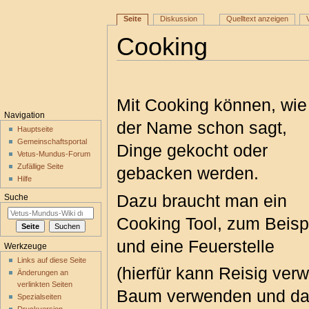
Seite
Diskussion
Quelltext anzeigen
Cooking
Wechseln zu:
Navigation
,
Suche
Mit Cooking können, wie
Navigation
der Name schon sagt,
Hauptseite
Gemeinschaftsportal
Dinge gekocht oder
Vetus-Mundus-Forum
Zufällige Seite
gebacken werden.
Hilfe
Dazu braucht man ein
Suche
Cooking Tool, zum Beisp
und eine Feuerstelle
Werkzeuge
Links auf diese Seite
(hierfür kann Reisig ver
Änderungen an
verlinkten Seiten
Baum verwenden und das 
Spezialseiten