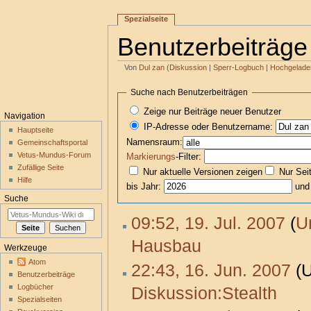
Spezialseite
Benutzerbeiträge
Von
Dul zan
(
Diskussion
|
Sperr-Logbuch
|
Hochgelade
Wechseln zu:
Navigation
,
Suche
Suche nach Benutzerbeiträgen
Zeige nur Beiträge neuer Benutzer
Navigation
IP-Adresse oder Benutzername:
Hauptseite
Namensraum:
Gemeinschaftsportal
Vetus-Mundus-Forum
Markierungs
-Filter:
Zufällige Seite
Nur aktuelle Versionen zeigen
Nur Sei
Hilfe
bis Jahr:
und
Suche
09:52, 19. Jul. 2007
(
U
Hausbau
‎
Werkzeuge
Atom
22:43, 16. Jun. 2007
(U
Benutzerbeiträge
Logbücher
Diskussion:Stealth
‎
Spezialseiten